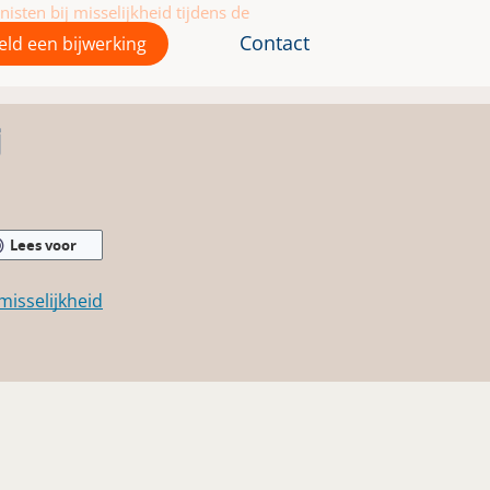
sten bij misselijkheid tijdens de
Contact
ld een bijwerking
j
Lees voor
isselijkheid