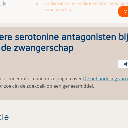
 de
Ondansetron en andere serotonine antagoni
zwangerschap
Me
re serotonine antagonisten bi
ns de zwangerschap
 voor meer informatie onze pagina over
De behandeling van m
f zoek in de zoekbalk op een geneesmiddel.
tie