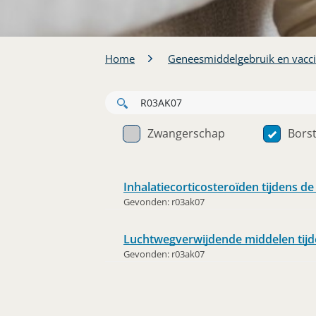
Home
Geneesmiddelgebruik en vacc
Zwangerschap
Bors
Inhalatiecorticosteroïden tijdens d
Gevonden:
r03ak07
Luchtwegverwijdende middelen tijd
Gevonden:
r03ak07