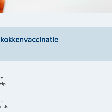
kokkenvaccinatie
ze
elp
na
in de