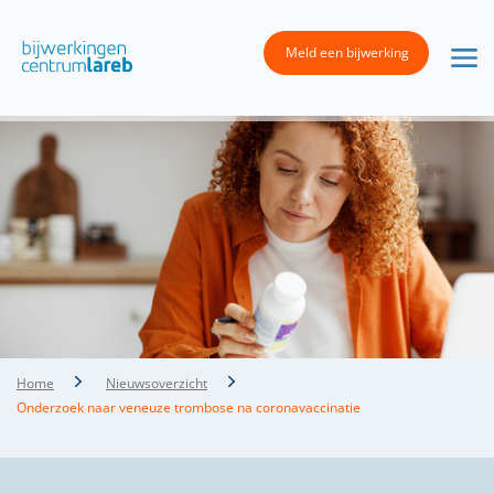
Meld een bijwerking
Home
Nieuwsoverzicht
Onderzoek naar veneuze trombose na coronavaccinatie