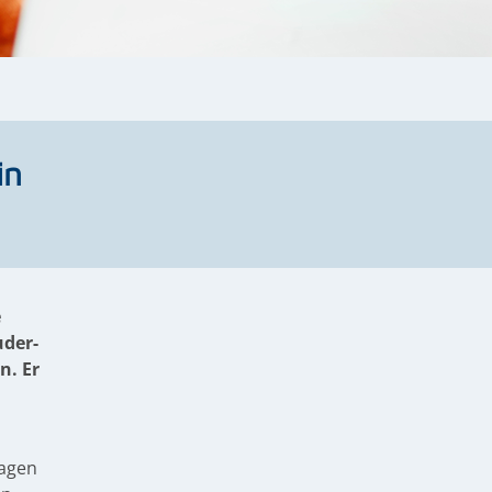
in
e
uder-
n. Er
dagen