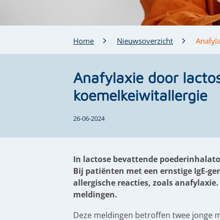
Home
Nieuwsoverzicht
Anafyla
Anafylaxie door lacto
koemelkeiwitallergie
26-06-2024
In lactose bevattende poederinhalat
Bij patiënten met een ernstige IgE-ge
allergische reacties, zoals anafylax
meldingen.
Deze meldingen betroffen twee jonge m