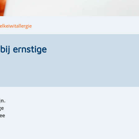
lkeiwitallergie
ij ernstige
jn.
ge
ee