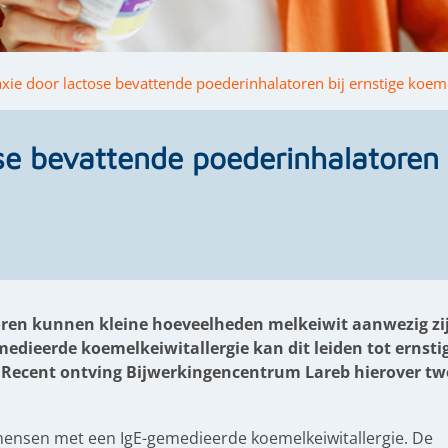
xie door lactose bevattende poederinhalatoren bij ernstige koeme
se bevattende poederinhalatoren b
oren kunnen kleine hoeveelheden melkeiwit aanwezig zi
medieerde koemelkeiwitallergie kan dit leiden tot ernsti
ie. Recent ontving Bijwerkingencentrum Lareb hierover tw
ensen met een IgE-gemedieerde koemelkeiwitallergie. De