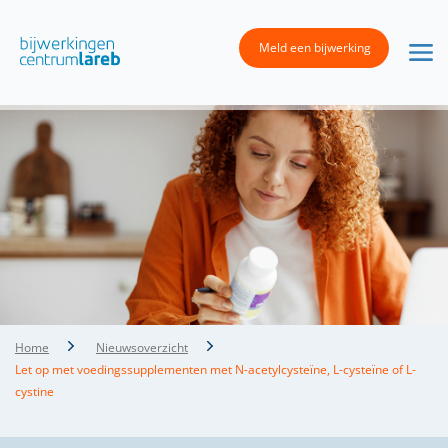
Meld een bijwerking
Home
Nieuwsoverzicht
Let op met voedingssupplementen met N-acetylcysteïne, L-cysteïne of L-
cystine