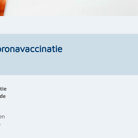
ronavaccinatie
tie
 de
en
n