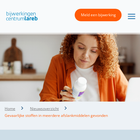
Meld een bijwerking
Home
Nieuwsoverzicht
Gevaarlijke stoffen in meerdere afslankmiddelen gevonden