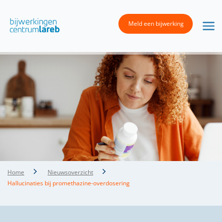
Meld een bijwerking
Home
Nieuwsoverzicht
Hallucinaties bij promethazine-overdosering