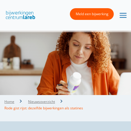
Meld een bijwerking
Home
Nieuwsoverzicht
Rode gist rijst: dezelfde bijwerkingen als statines