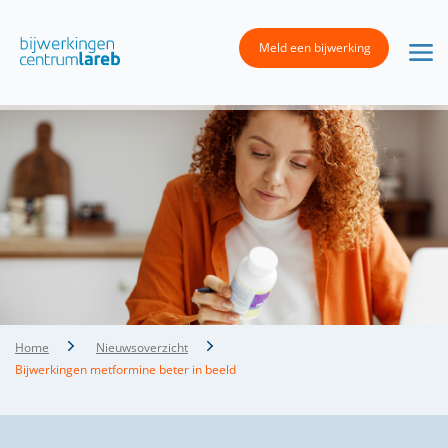
Meld een bijwerking
Home
Nieuwsoverzicht
Bijwerkingen metformine beter in beeld