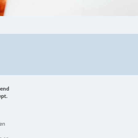
mend
ept.
den