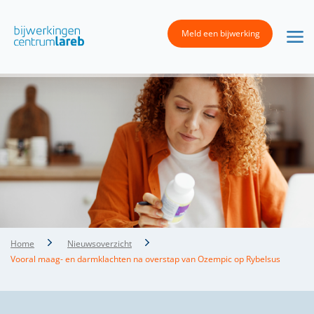
Meld een bijwerking
Home
Nieuwsoverzicht
Vooral maag- en darmklachten na overstap van Ozempic op Rybelsus