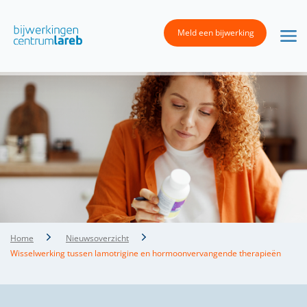
Meld een bijwerking
Home
Nieuwsoverzicht
Wisselwerking tussen lamotrigine en hormoonvervangende therapieën