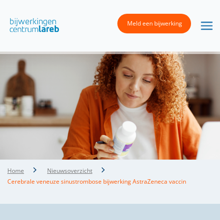
Meld een bijwerking
Home
Nieuwsoverzicht
Cerebrale veneuze sinustrombose bijwerking AstraZeneca vaccin