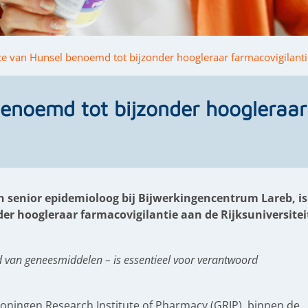
ce van Hunsel benoemd tot bijzonder hoogleraar farmacovigilanti
enoemd tot bijzonder hoogleraar
n senior epidemioloog bij Bijwerkingencentrum Lareb, is
r hoogleraar farmacovigilantie aan de Rijksuniversitei
d van geneesmiddelen – is essentieel voor verantwoord
roningen Research Institute of Pharmacy (GRIP), binnen de