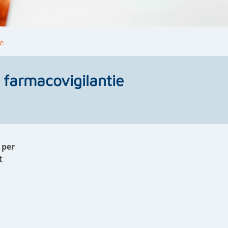
e
 farmacovigilantie
 per
t