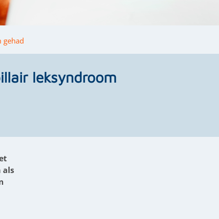
m gehad
llair leksyndroom
et
 als
n