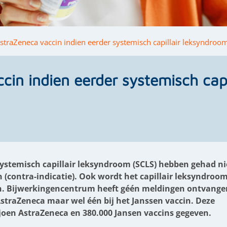
straZeneca vaccin indien eerder systemisch capillair leksyndroo
in indien eerder systemisch capi
systemisch capillair leksyndroom (SCLS) hebben gehad ni
 (contra-indicatie). Ook wordt het capillair leksyndroom
en. Bijwerkingencentrum heeft géén meldingen ontvange
AstraZeneca maar wel één bij het Janssen vaccin. Deze
iljoen AstraZeneca en 380.000 Jansen vaccins gegeven.