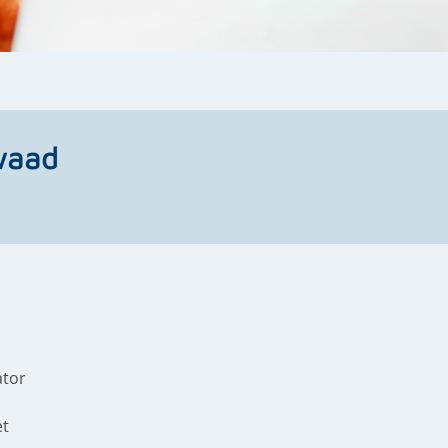
kwaad
ator
et