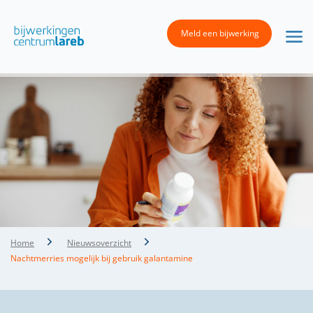
Meld een bijwerking
Home
Nieuwsoverzicht
Nachtmerries mogelijk bij gebruik galantamine