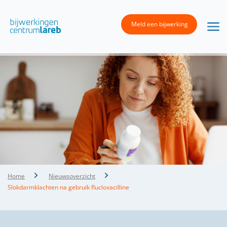
Meld een bijwerking
Home
Nieuwsoverzicht
Slokdarmklachten na gebruik flucloxacilline