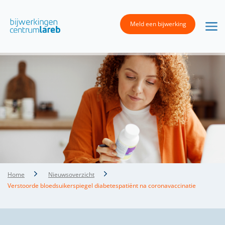
Meld een bijwerking
Home
Nieuwsoverzicht
Verstoorde bloedsuikerspiegel diabetespatiënt na coronavaccinatie