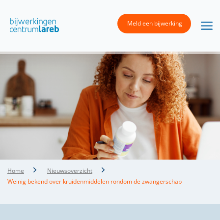
Meld een bijwerking
Home
Nieuwsoverzicht
Weinig bekend over kruidenmiddelen rondom de zwangerschap