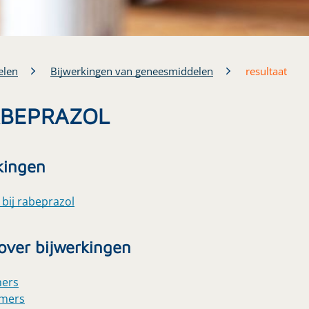
elen
Bijwerkingen van geneesmiddelen
resultaat
RABEPRAZOL
kingen
 bij rabeprazol
 over bijwerkingen
mers
mmers