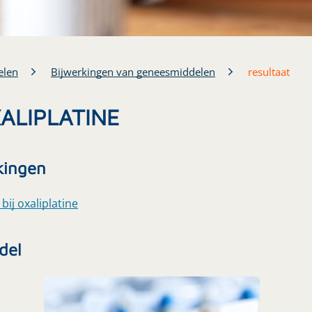
elen
Bijwerkingen van geneesmiddelen
resultaat
XALIPLATINE
kingen
bij oxaliplatine
del