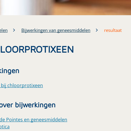
elen
Bijwerkingen van geneesmiddelen
resultaat
CHLOORPROTIXEEN
kingen
 bij chloorprotixeen
 over bijwerkingen
e de Pointes en geneesmiddelen
otica