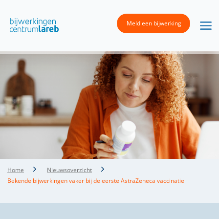
Meld een bijwerking
Home
Nieuwsoverzicht
Bekende bijwerkingen vaker bij de eerste AstraZeneca vaccinatie