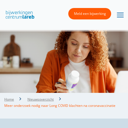
Meld een bijwerking
Home
Nieuwsoverzicht
Meer onderzoek nodig naar Long COVID klachten na coronavaccinatie