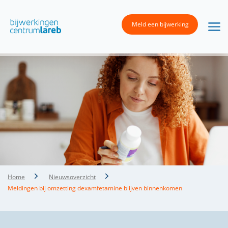
Meld een bijwerking
Home
Nieuwsoverzicht
Meldingen bij omzetting dexamfetamine blijven binnenkomen