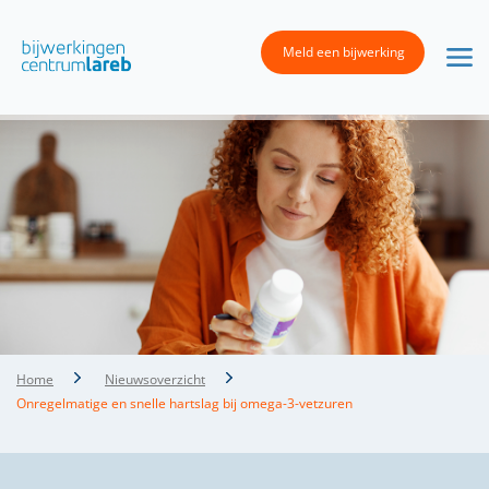
Meld een bijwerking
Home
Nieuwsoverzicht
Onregelmatige en snelle hartslag bij omega-3-vetzuren