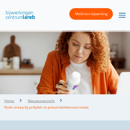
Meld een bijwerking
Home
Nieuwsoverzicht
Rode streep bij prikplek na pneumokokkenvaccinatie